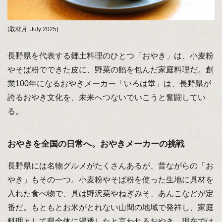
(取材月: July 2025)
長野県を代表する郷土料理のひとつ「おやき」は、小麦粉
やそば粉でできた皮に、野菜の餡を包んだ家庭料理だ。創
業100年になるおやきメーカー「いろは堂」は、長野県が
誇るおやき文化を、未来へつないでいこうと奮闘してい
る。
おやきを全国の日常へ。おやきメーカーの挑戦
長野県には名物グルメがたくさんあるが、昔ながらの「お
やき」もその一つ。小麦粉やそば粉を使った生地に具材を
入れた食べ物で、具は野沢菜やねぎみそ、あんこなどが定
番だ。もともとお米がとれない山間の地域で発祥し、家庭
料理として県全体に浸透したと言われるおやき。現在では