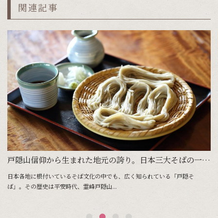
関連記事
おやつにも手軽に食べられる。長野名物「おやき」
戸隠山信仰から生まれた地元の誇り。日本三大そばの一つ「戸隠そば」
や
日本各地に根付いているそば文化の中でも、広く知られている「戸隠そ
長
ば」。その歴史は平安時代、霊峰戸隠山...
は