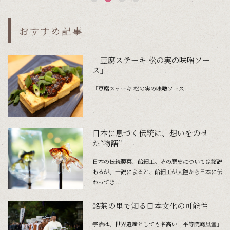
おすすめ記事
「豆腐ステーキ 松の実の味噌ソー
ス」
「豆腐ステーキ 松の実の味噌ソース」
日本に息づく伝統に、想いをのせ
た“物語”
日本の伝統製菓、飴細工。その歴史については諸説
あるが、一説によると、飴細工が大陸から日本に伝
わってき...
銘茶の里で知る日本文化の可能性
宇治は、世界遺産としても名高い「平等院鳳凰堂」