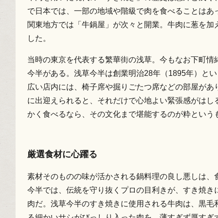
で日本では、一部の地域や階級で肉を食べることはあ
関東地方では「牛鍋屋」が次々と開業。牛肉に葱を加
した。
当時の東京を代表する繁華街の浅草。今もなお下町情
今半がある。浅草今半は創業明治28年（1895年）
広い店内には、椅子席や掘りごたつ席などの部屋があ
に出迎えられると、それだけで心地よい緊張感がはし
かく食べるなら、その文化まで堪能するのが粋という
厳選食材に心躍る
素材そのものの味が活かされる鍋料理の良し悪しは、
今半では、伝統を守り抜くプロの目利きが、すき焼き
肉だ。浅草今半のすき焼きに使用される牛肉は、黒毛
る細かいサシがびっしり入った肉を、薄すぎず厚すぎ