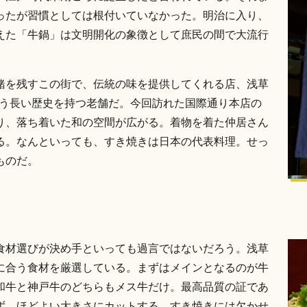
ったが習慣としては根付いていなかった。明治に入り、
えた「牛鍋」は文明開化の象徴として庶民の間で大流行
緒を残すこの街で、伝統の味を提供してくれる店、浅草
という長い歴史を持つ老舗だ。今回訪れた国際通り本店の
り、落ち着いた和の空間が広がる。着物を着た仲居さん
る。なんといっても、すき焼きは日本の代表料理。せっ
ものだ。
食材選びが決め手といっても過言ではないだろう。浅草
に合う食材を厳選している。まずはメインとなるのが牛
和牛と神戸牛のどちらもメス牛だけ。最高品質の証であ
ず、ほどよい大きさにカットする。すき焼きには欠かせ