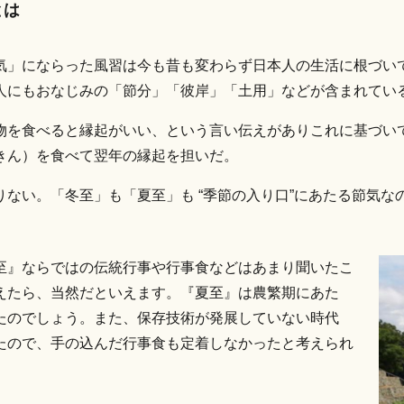
とは
気」にならった風習は今も昔も変わらず日本人の生活に根づい
人にもおなじみの「節分」「彼岸」「土用」などが含まれてい
物を食べると縁起がいい、という言い伝えがありこれに基づい
きん）を食べて翌年の縁起を担いだ。
ない。「冬至」も「夏至」も “季節の入り口”にあたる節気
。
至』ならではの伝統行事や行事食などはあまり聞いたこ
えたら、当然だといえます。『夏至』は農繁期にあた
たのでしょう。また、保存技術が発展していない時代
たので、手の込んだ行事食も定着しなかったと考えられ