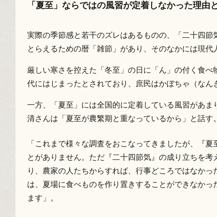
「夏至」ならではの風習が定着しなかった理由
実際の季節感と若干のズレはあるものの、「二十四節
とらえるための暦「雑節」があり、そのなかには現代
厳しい寒さを控えた「冬至」の日に「ん」の付く食べ
代にはじまったとされており、庶民はかぼちゃ（なん
一方、「夏至」には全国的に定着している風習があまり
清さんは「夏至が農繁期と重なっているから」と話す
「これまで様々な調査をおこなってきましたが、『夏
とがありません。ただ『二十四節気』の成り立ちを考
り、農家の人たちからすれば、行事どころではなかっ
は、夏場に食べものを作り置きすることができなかっ
ます」。