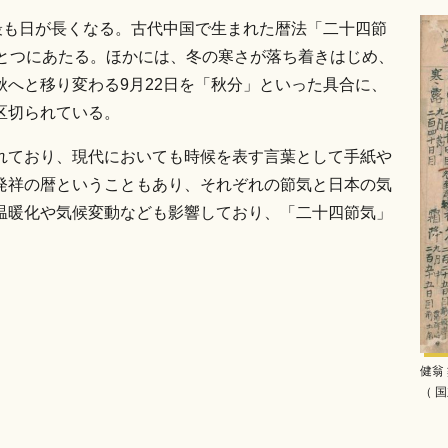
最も日が長くなる。古代中国で生まれた暦法「二十四節
ひとつにあたる。ほかには、冬の寒さが落ち着きはじめ、
へと移り変わる9月22日を「秋分」といった具合に、
区切られている。
れており、現代においても時候を表す言葉として手紙や
発祥の暦ということもあり、それぞれの節気と日本の気
温暖化や気候変動なども影響しており、「二十四節気」
。
健翁
（ 