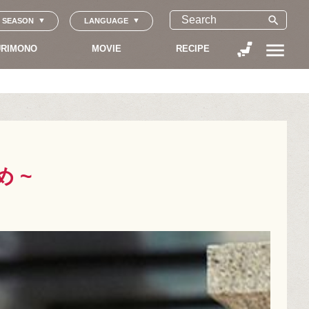
search
SEASON
LANGUAGE
menu
RIMONO
MOVIE
RECIPE
 ~