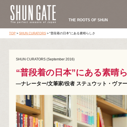
THE ROOTS OF SHUN
TOP
>
SHUN CURATORS
>
“普段着の日本”にある素晴らしさ
SHUN CURATORS (September 2016)
“普段着の日本”にある素晴
―ナレーター/文筆家/役者 ステュウット・ヴァ