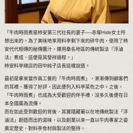
「牛肉時雨煮是柿安第三代社長的妻子──赤塚Hide女士所
想出來的。為了美味地享用料亭剩下來的碎牛肉，使用了柿
安代代相傳的秘傳醬汁，運用桑名地區的傳統製法『浮滷
法』煮成，這便是其發祥過程。」
柿安料亭總店的田中純子店長這樣說道。
最初是拿來當作員工餐的「牛肉時雨煮」，漸漸傳到顧客們
的耳裡，獲得了好評，因此便列入料亭菜色之中。之後，
「牛肉時雨煮」也成為大受歡迎的伴手禮，沒多久後便在日
本全國廣為流傳。
而在如此受到歡迎的背後，其實隱藏著以在地傳統製法「浮
滷法」創造而出的滋味，以及創業以來一直以牛肉專家之姿
奠定歷史，對料亭食材與製法的堅持。