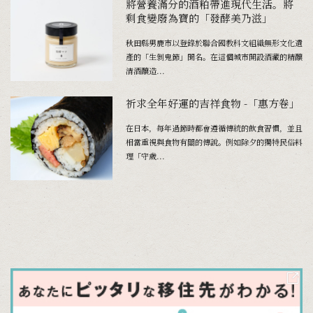
將營養滿分的酒粕帶進現代生活。將
剩食變廢為寶的「發酵美乃滋」
秋田縣男鹿市以登錄於聯合國教科文組織無形文化遺
產的「生剝鬼節」聞名。在這個城市開設酒藏的精釀
清酒釀造...
祈求全年好運的吉祥食物 -「惠方卷」
在日本，每年過節時都會遵循傳統的飲食習慣，並且
相當重視與食物有關的傳說。例如除夕的獨特民俗料
理「守歲...