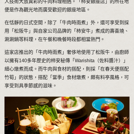
人技術大放異彩的牛肉料理相遇。「柿安銀座店」的所在地
便是作為觀光地而廣受歡迎的銀座地區。
在恬靜的日式空間，除了「牛肉時雨煮」外，還可享受到採
用「松阪牛」與自家公司品牌的「柿安牛」煮成的壽喜燒、
涮涮鍋等料理，在午餐和晚餐時段都相當熱門。
這家店推出的「牛肉時雨煮」奢侈地使用了松阪牛，由廚師
以擁有140多年歷史的柿安秘傳「Warishita（佐料醬汁）」
細心燉煮而成。而牛肉與食材的搭配，則採「在春天便搭配
竹筍」的狀態，搭配「當季」食材燉煮，頗有料亭風格，可
享受到具季節感的滋味。