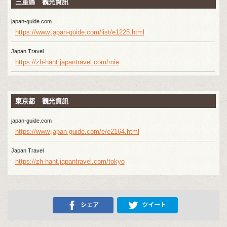
三重縣 觀光資訊
japan-guide.com
https://www.japan-guide.com/list/e1225.html
Japan Travel
https://zh-hant.japantravel.com/mie
東京都 觀光資訊
japan-guide.com
https://www.japan-guide.com/e/e2164.html
Japan Travel
https://zh-hant.japantravel.com/tokyo
シェア
ツイート