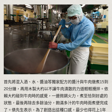
首先將混入酒、水、醬油等獨家配方的醬汁與牛肉燉煮15到
20分鐘，再用木製大杓以不讓牛肉潰散的力道輕輕攪拌。依
賴大杓碰到牛肉時的感覺，一邊微調火力，煮至恰到好處的
狀態，最後再除去多餘油分，飽滿多汁的牛肉時雨煮便完成
了。俵先生表示，為了創造出這種口感，最少也得花上1年