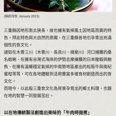
(採訪月份: January 2015)
三重縣因地形南北狹長，故也擁有氣候風土因地區而異的特
色。拜此特色與大自然的恩賜，在三重縣各地也孕育出充滿
個性的食文化。
諸如在木曾三川（木曾川、長良川、揖斐川）河口捕獲的桑
名蛤蜊、在擁有谷灣式海岸的伊勢志摩捕獲的日本龍蝦與鮑
魚、在擁有溫暖穩定氣候的中南勢地區產出的松阪牛與南紀
蜜柑等等，可在各地體驗到活用豐富多樣食材創造而出的食
文化。
而現今，以此般三重食文化為背景孕育出的鄉土料理，也跟
在地的智慧一同發展茁壯。
以在地傳統製法創造出美味的「牛肉時雨煮」