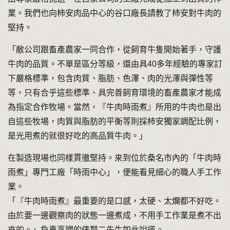
業。我們也向柿安肉品中心的谷口廠長請教了柿安對牛肉的
堅持。
「敝公司跟畜產農家一同合作，從飼育牛隻開始著手，守護
牛肉的品質。不單是區分等級，還由具40多年經驗的專家訂
下嚴格標準，包含肉質、脂肪、色澤、肉的光澤與彈性等
等，只有合乎這些標準、具完善飼育環境的畜產農家才能成
為指定合作牧場。當然，『牛肉時雨煮』所用的牛肉也是出
自這些牧場，肉質與脂肪的平衡等則採柿安獨家調配比例，
是光用煮的就很好吃的高品質牛肉。」
在製造現場也同樣貫徹堅持。來到位於桑名市內的「牛肉時
雨煮」專門工廠「時雨中心」，便能看見細心的職人手工作
業。
「『牛肉時雨煮』最重要的是口感，太硬、太爛都不好吃。
由於要一邊觀察肉的狀態一邊煮成，不用手工作業是煮不出
來的。」負責烹調的俵賢二先生如此說道。