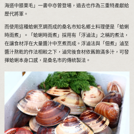
海道中膝栗毛」一書中亦曾登場，過去也作為三重特產獻給
歷代將軍。
而使用這種蛤蜊烹調而成的桑名市知名鄉土料理便是「蛤蜊
時雨煮」。「蛤蜊時雨煮」採用有「浮滷法」之稱的煮法，
在讓食材浮在大量醬汁中烹煮而成。浮滷法與「佃煮」滷至
醬汁熬乾的作法相較之下，滷完後食材依舊飽滿多汁，可發
揮蛤蜊本身口感，是桑名市的傳統製法。