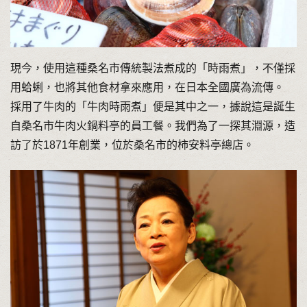
現今，使用這種桑名市傳統製法煮成的「時雨煮」，不僅採
用蛤蜊，也將其他食材拿來應用，在日本全國廣為流傳。
採用了牛肉的「牛肉時雨煮」便是其中之一，據說這是誕生
自桑名市牛肉火鍋料亭的員工餐。我們為了一探其淵源，造
訪了於1871年創業，位於桑名市的柿安料亭總店。