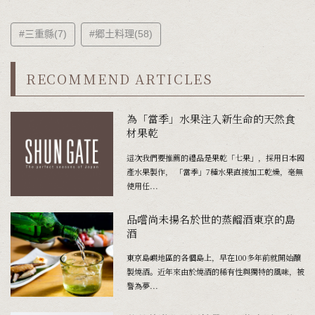
#三重縣(7)
#郷土料理(58)
RECOMMEND ARTICLES
為「當季」水果注入新生命的天然食
材果乾
這次我們要推薦的禮品是果乾「七果」，採用日本國
產水果製作， 「當季」7種水果直接加工乾燥，毫無
使用任...
品嚐尚未揚名於世的蒸餾酒――東京的島
酒
東京島嶼地區的各個島上，早在100多年前就開始釀
製燒酒。近年來由於燒酒的稀有性與獨特的風味，被
譽為夢...