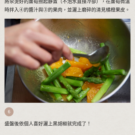
將汆燙好的蘆筍撈起靜置（不泡水直接冷卻），在蘆筍微溫
時拌入④的醬汁與③的果肉，並灑上磨碎的清見橘橙果皮。
盛盤後依個人喜好灑上黑胡椒就完成了！