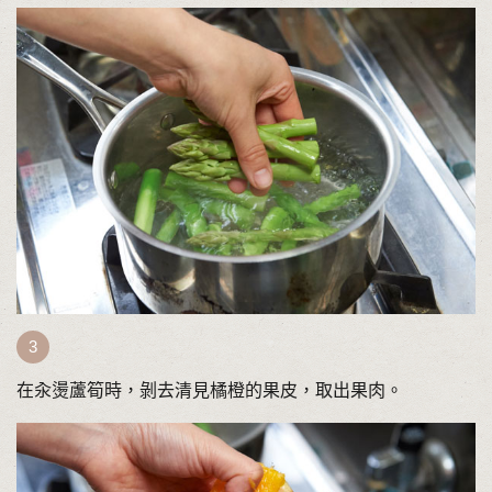
在汆燙蘆筍時，剝去清見橘橙的果皮，取出果肉。