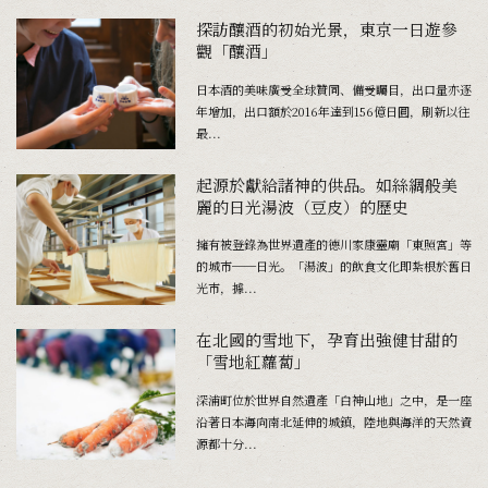
探訪釀酒的初始光景，東京一日遊參
觀「釀酒」
日本酒的美味廣受全球贊同、備受矚目，出口量亦逐
年增加，出口額於2016年達到156億日圓，刷新以往
最...
起源於獻給諸神的供品。如絲綢般美
麗的日光湯波（豆皮）的歷史
擁有被登錄為世界遺產的德川家康靈廟「東照宮」等
的城市──日光。「湯波」的飲食文化即紮根於舊日
光市，據...
在北國的雪地下，孕育出強健甘甜的
「雪地紅蘿蔔」
深浦町位於世界自然遺產「白神山地」之中，是一座
沿著日本海向南北延伸的城鎮，陸地與海洋的天然資
源都十分...