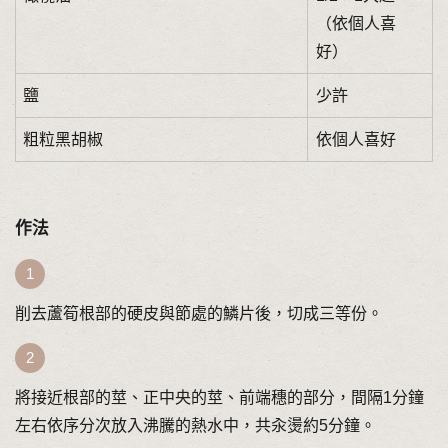
（依個人喜
好）
鹽
少許
粗粒黑胡椒
依個人喜好
作法
削去蘆筍根部的硬皮與節處的鱗片後，切成三等份。
將接近根部的莖、正中央的莖、前端穗的部分，間隔1分鐘
左右依序分次放入沸騰的熱水中，共汆燙約5分鐘。