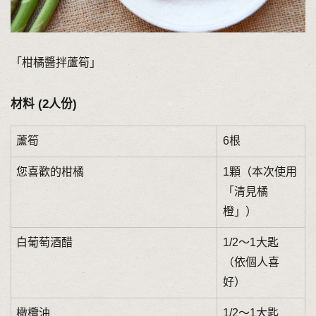
「柑橘醬拌蘆筍」
材料 (2人份)
蘆筍
6根
您喜歡的柑橘
1顆（本次使用
「清見橘
橙」）
白葡萄酒醋
1/2～1大匙
（依個人喜
好）
橄欖油
1/2～1大匙