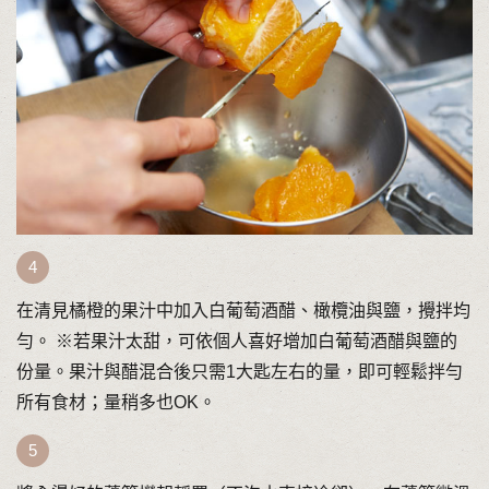
在清見橘橙的果汁中加入白葡萄酒醋、橄欖油與鹽，攪拌均
勻。 ※若果汁太甜，可依個人喜好增加白葡萄酒醋與鹽的
份量。果汁與醋混合後只需1大匙左右的量，即可輕鬆拌勻
所有食材；量稍多也OK。