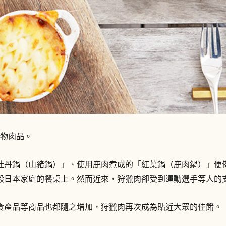
動物肉品。
牡丹鍋（山豬鍋）」、使用鹿肉煮成的「紅葉鍋（鹿肉鍋）」便
般日本家庭的餐桌上。然而近來，狩獵肉卻受到運動選手等人的
食產品等商品也都隨之增加，狩獵肉再次成為貼近大眾的佳餚。