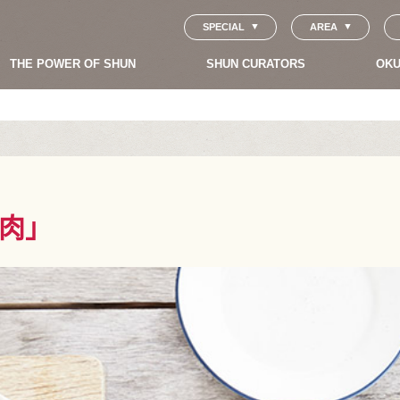
SPECIAL
AREA
THE POWER OF SHUN
SHUN CURATORS
OKU
肉」