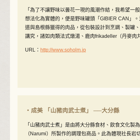
「為了不讓野味以曇花一現的風潮作結，我希望一般
想法化為實體的，便是野味罐頭「GIBIER CAN
道與島根縣獵得的肉品，從包裝設計到烹調、製罐、
講究，諸如肉類法式燉湯、鹿肉frikadeller（
URL：
http://www.soholm.jp
・成美 「山豬肉武士煮」 ──大分縣
「山豬肉武士煮」是由將大分縣食材、飲食文化製為
（Narumi）所製作的調理包商品。此為體現社長