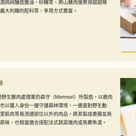
酒與純釀造醬油、砂糖等，將山豬肉燉煮得甜甜辣
義大利麵的配料等，享用方式豐富。
縣
町經營野生獸肉處理業的森守（Morimori）所製造，以鹿肉
也以獵人身份一邊守護森林環境，一邊面對野生動
里肌肉等易流通部位以外的肉品，將其製成香腸並商
原味，也相當適合搭配法式蔬菜燉肉或馬賽魚湯。