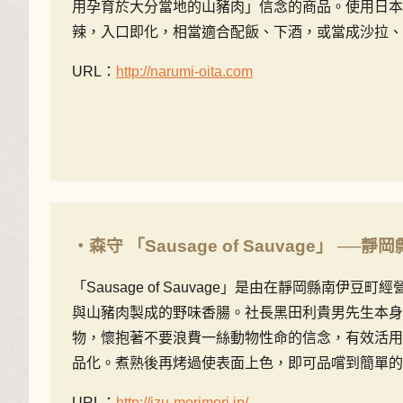
用孕育於大分當地的山豬肉」信念的商品。使用日本
辣，入口即化，相當適合配飯、下酒，或當成沙拉、
URL：
http://narumi-oita.com
・森守 「Sausage of Sauvage」 ──靜岡
「Sausage of Sauvage」是由在靜岡縣南伊豆
與山豬肉製成的野味香腸。社長黑田利貴男先生本身
物，懷抱著不要浪費一絲動物性命的信念，有效活用
品化。煮熟後再烤過使表面上色，即可品嚐到簡單的
URL：
http://izu-morimori.jp/