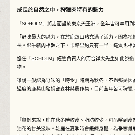
成長於自然之中，狩獵肉特有的魅力
「SOHOLM」將店面設於東京天王洲，全年皆可享用
「野味最大的魅力，在於鹿跟山豬充滿了活力。因為牠
長。跟牛豬肉相較之下，卡路里約只有一半，鐵質也相
擔任「SOHOLM」經營負責人的河合祥太先生如此說
物。
雖說一般認為野味的「時令」時期為秋冬，不過那是因為
過度的鹿與山豬損害森林與農作物，目前全年皆可狩獵
「舉例來說，鹿在秋冬時較瘦、脂肪較少，可品嚐到瘦
油花的甘美滋味。雄鹿在夏季時會鍛鍊身體，為爭奪雌