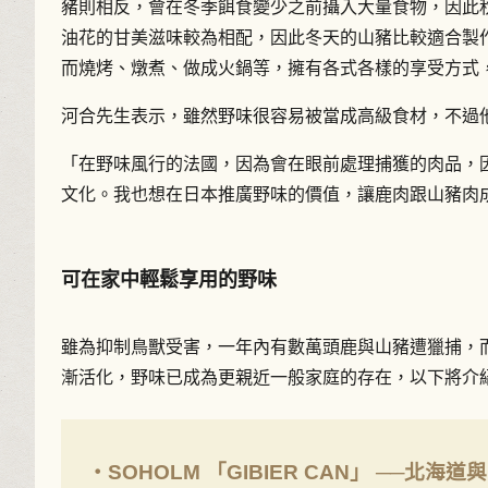
豬則相反，會在冬季餌食變少之前攝入大量食物，因此
油花的甘美滋味較為相配，因此冬天的山豬比較適合製
而燒烤、燉煮、做成火鍋等，擁有各式各樣的享受方式
河合先生表示，雖然野味很容易被當成高級食材，不過
「在野味風行的法國，因為會在眼前處理捕獲的肉品，
文化。我也想在日本推廣野味的價值，讓鹿肉跟山豬肉
可在家中輕鬆享用的野味
雖為抑制鳥獸受害，一年內有數萬頭鹿與山豬遭獵捕，
漸活化，野味已成為更親近一般家庭的存在，以下將介
・SOHOLM 「GIBIER CAN」 ──北海道