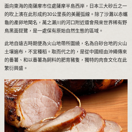
面向東海的南薩摩市位處薩摩半島西岸，日本三大砂丘之一
的吹上濱在此形成約30公里長的美麗弧線。除了沙灘以赤蠵
龜的產卵地聞名，萬之瀨川的河口附近還會飛來世界稀有野
鳥黑面琵鷺，是一處保有原始自然生態的區域。
此地自遠古時期便為火山地帶所圍繞，名為白砂台地的火山
土壤遍布，不宜種稻。取而代之的，是從中國經由沖繩傳來
的番薯、和以番薯為飼料的肥育豬隻，獨特的肉食文化在此
繁衍興盛。