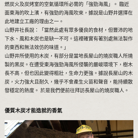
燃炭火及炭烤室的空氣循環所必需的「強勁海風」。 臨近
面東海的吹上濱，有強勁的海風吹來，據說是山野井選擇在
此地建立工廠的理由之一。
山野井社長說：「當然此處有眾多優良的食材，但豐沛的地
下水、風和木炭也是缺一不可。這裡確實有著別處無法製作
的東西和無法效仿的味道。」
山野井所使用的木炭，有部分是當地長屋山的燒炭職人所燒
製的黑炭。在遭受東海強勁海風所侵襲的嚴峻環境下，樹木
長不高，但也因此變得粗壯，生命力更強。據說長屋山的木
炭，火力強大且耐久，幾乎不會產生火苗和聲音，能持續散
發穩定的熱度。 於是我們便前往拜訪長屋山的燒炭職人。
優質木炭才能造就的香氣