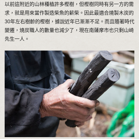
以前這附近的山林種植許多樫樹，但樫樹同時有另一方的需
求，就是用來當作製造柴魚的薪柴。因此最適合燒製木炭的
30年左右樹齡的樫樹，據說近年已漸漸不足。而且隨著時代
變遷，燒炭職人的數量也減少了，現在南薩摩市也只剩山崎
先生一人。