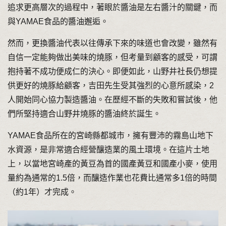
追求更高層次的過程中，著眼於醬油是左右醬汁的關鍵，而
與YAMAE食品的醬油邂逅。
然而，更換醬油代表以往傳承下來的味道也會改變，雖然有
自信一定能夠做出美味的燒豚，但考量到顧客的感受，可謂
抱持著不成功便成仁的決心。即便如此，山野井社長仍想提
供更好的燒豚給顧客，吉田先生受其強烈的心意所感染，2
人開始同心協力製造醬油。在歷經不斷的失敗和嘗試後，他
們所堅持適合山野井燒豚的醬油終於誕生。
YAMAE食品所在的宮崎縣都城市，擁有豐沛的霧島山地下
水資源，是非常適合經營釀造業的風土環境。在這片土地
上，以當地宮崎產的黃豆為首的國產黃豆和國產小麥，使用
量約為通常的1.5倍，而釀造作業也花費比通常多1倍的時間
（約1年）才完成。