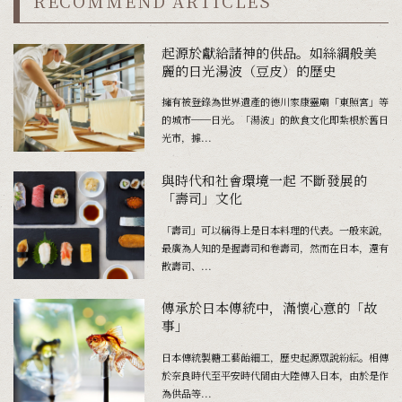
RECOMMEND ARTICLES
起源於獻給諸神的供品。如絲綢般美
麗的日光湯波（豆皮）的歷史
擁有被登錄為世界遺產的德川家康靈廟「東照宮」等
的城市──日光。「湯波」的飲食文化即紮根於舊日
光市，據...
與時代和社會環境一起 不斷發展的
「壽司」文化
「壽司」可以稱得上是日本料理的代表。一般來說，
最廣為人知的是握壽司和卷壽司，然而在日本，還有
散壽司、...
傳承於日本傳統中，滿懷心意的「故
事」
日本傳統製糖工藝飴細工，歷史起源眾說紛紜。相傳
於奈良時代至平安時代間由大陸傳入日本，由於是作
為供品等...