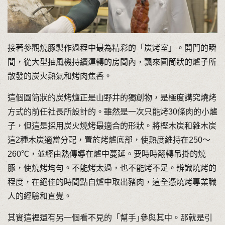
接著參觀燒豚製作過程中最為精彩的「炭烤室」。開門的瞬
間，從大型抽風機持續運轉的房間內，飄來圓筒狀的爐子所
散發的炭火熱氣和烤肉焦香。
這個圓筒狀的炭烤爐正是山野井的獨創物，是極度講究燒烤
方式的前任社長所設計的。雖然是一次只能烤30條肉的小爐
子，但這是採用炭火燒烤最適合的形狀。將樫木炭和雜木炭
這2種木炭適當分配，置於烤爐底部，使熱度維持在250〜
260℃，並經由熱傳導在爐中蔓延。要時時翻轉吊掛的燒
豚，使燒烤均勻。不能烤太過，也不能烤不足。辨識燒烤的
程度，在絕佳的時間點自爐中取出豬肉，這全憑燒烤專業職
人的經驗和直覺。
其實這裡還有另一個看不見的「幫手｣參與其中。那就是引