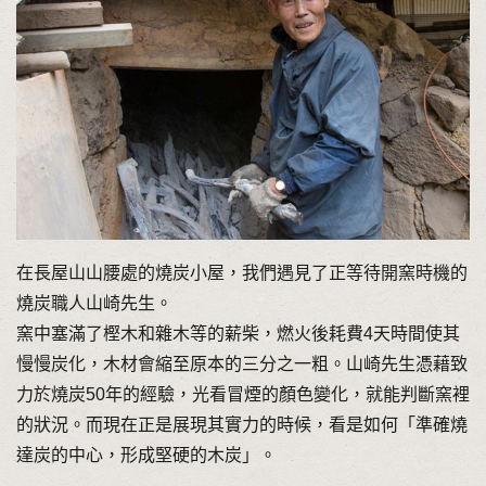
在長屋山山腰處的燒炭小屋，我們遇見了正等待開窯時機的
燒炭職人山崎先生。
窯中塞滿了樫木和雜木等的薪柴，燃火後耗費4天時間使其
慢慢炭化，木材會縮至原本的三分之一粗。山崎先生憑藉致
力於燒炭50年的經驗，光看冒煙的顏色變化，就能判斷窯裡
的狀況。而現在正是展現其實力的時候，看是如何「準確燒
達炭的中心，形成堅硬的木炭」。