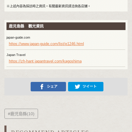
※上述內容為採訪時之資訊。有關最新資訊請洽詢各店鋪。
鹿児島縣 觀光資訊
japan-guide.com
https://www.japan-guide.com/list/e1246.html
Japan Travel
https://zh-hant.japantravel.com/kagoshima
シェア
ツイート
#鹿児島縣(10)