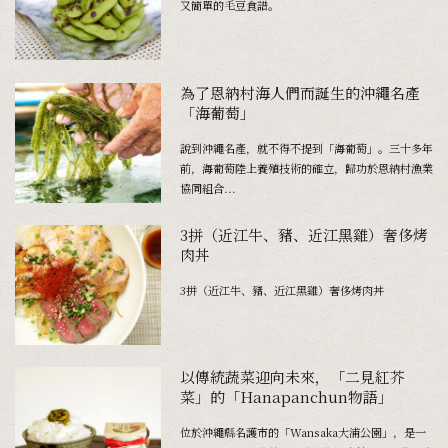
又簡單的毛豆食譜。
為了恩納村海人們而誕生的沖繩名產
「海葡萄」
說到沖繩名產，就不得不提到「海葡萄」。三十多年
前，海葡萄陸上養殖技術的確立，歸功於恩納村漁業
協同組合...
3拼（近江牛、豬、近江黑雞）奢侈烤
肉丼
3拼（近江牛、豬、近江黑雞）奢侈烤肉丼
以傳統蔬菜迎向未來，「二見紅芥
菜」的「Hanapanchun物語」
位於沖繩縣名護市的「Wansaka大浦公園」，是一