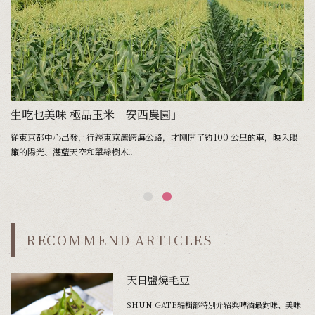
──館山
生吃也美味 極品玉米「安西農園」
，
從東京都中心出發，行經東京灣跨海公路，才剛開了約100 公里的車，映入眼
簾的陽光、湛藍天空和翠綠樹木...
RECOMMEND ARTICLES
天日鹽燒毛豆
SHUN GATE編輯部特別介紹與啤酒最對味、美味