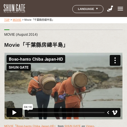
menu
LANGUAGE
TOP
>
MOVIE
>
Movie「千葉縣房總半島」
MOVIE (August 2014)
Movie「千葉縣房總半島」
MOVIE「Boso-hanto Chiba Japan-HD」
from
SHUN GATE
on
Vimeo
.