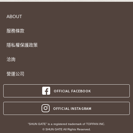
ABOUT
服務條款
隱私權保護政策
洽詢
營運公司
OFFICIAL FACEBOOK
OFFICIAL INSTAGRAM
“SHUN GATE” is a registered trademark of TOPPAN INC.
© SHUN GATE All Rights Reserved.