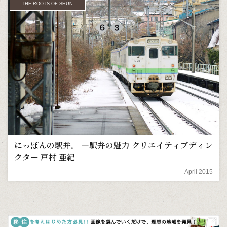
THE ROOTS OF SHUN
にっぽんの駅弁。 ―駅弁の魅力 クリエイティブディレ
クター 戸村 亜紀
April 2015