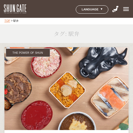
menu
LANGUAGE
TOP
>
駅弁
タグ:
駅弁
THE POWER OF SHUN