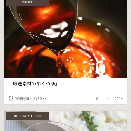
RECIPE
「厳選素材のめんつゆ」
alarm
調理時間： 約 50 分
September 2014
THE POWER OF SHUN