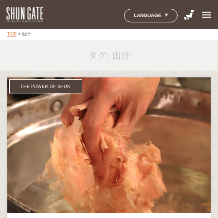
menu
LANGUAGE
TOP
>
出汁
タグ:
出汁
THE POWER OF SHUN