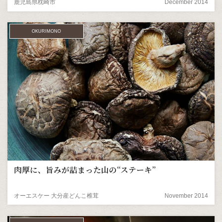
鹿児島県枕崎市
December 2014
OKURIMONO
肉厚に、旨みが詰まった山の“ステーキ”
オーエスケー 大分産どんこ椎茸
November 2014