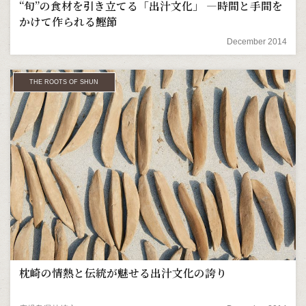
“旬”の食材を引き立てる「出汁文化」 ―時間と手間を
かけて作られる鰹節
December 2014
THE ROOTS OF SHUN
枕崎の情熱と伝統が魅せる出汁文化の誇り