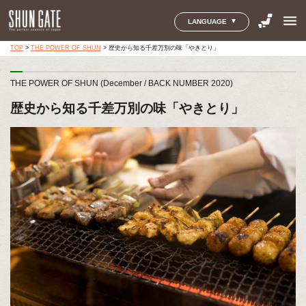
menu
LANGUAGE
TOP
>
THE POWER OF SHUN
>
歴史から知る千差万別の味「やきとり」
THE POWER OF SHUN (December / BACK NUMBER 2020)
歴史から知る千差万別の味「やきとり」