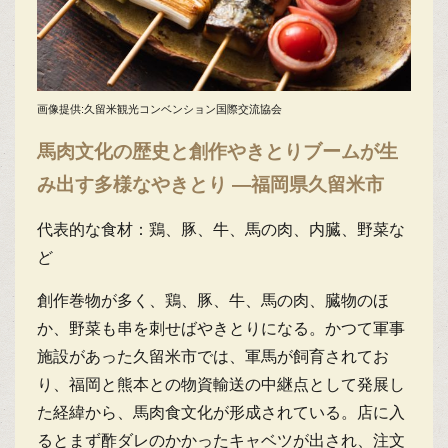
画像提供:久留米観光コンベンション国際交流協会
馬肉文化の歴史と創作やきとりブームが生
み出す多様なやきとり ―福岡県久留米市
代表的な食材：鶏、豚、牛、馬の肉、内臓、野菜な
ど
創作巻物が多く、鶏、豚、牛、馬の肉、臓物のほ
か、野菜も串を刺せばやきとりになる。かつて軍事
施設があった久留米市では、軍馬が飼育されてお
り、福岡と熊本との物資輸送の中継点として発展し
た経緯から、馬肉食文化が形成されている。店に入
るとまず酢ダレのかかったキャベツが出され、注文