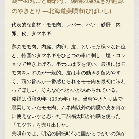
鶏一羽丸ごと味わう、贓物の塩焼きが起源
のやきとり ―北海道美唄市(びばいし)
代表的な食材：モモ肉、レバー、ハツ、砂肝、内
卵、皮、タマネギ
鶏のモモ肉、内臓、内卵、皮、といった様々な部位
と、特産のタマネギをひとつの串に刺し、塩・コシ
ョウで焼き上げる。串元には皮を使い、最後にはモ
モ肉を刺すのが一般的。皮は串の動きを留めやす
く、鶏の旨みが一番感じられるモモ肉を最初に味わ
ってほしい、そんな心づかいが込められている。
発祥は昭和30年（1955年）頃。当時やきとり店で
廃棄していたモモ肉、ムネ肉以外の内臓や皮を何か
に使えないかと思った三船福太郎が内臓を使った
「モツ串」を売り出した。
美唄市では、明治の開拓時代に国からつがいの鶏が