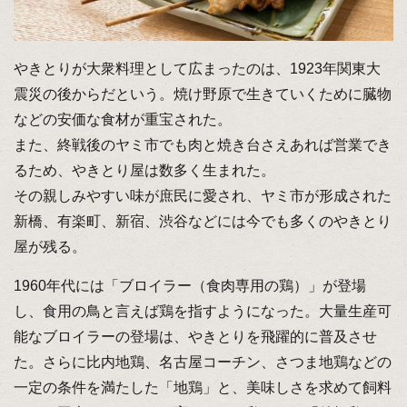
やきとりが大衆料理として広まったのは、1923年関東大
震災の後からだという。焼け野原で生きていくために臓物
などの安価な食材が重宝された。
また、終戦後のヤミ市でも肉と焼き台さえあれば営業でき
るため、やきとり屋は数多く生まれた。
その親しみやすい味が庶民に愛され、ヤミ市が形成された
新橋、有楽町、新宿、渋谷などには今でも多くのやきとり
屋が残る。
1960年代には「ブロイラー（食肉専用の鶏）」が登場
し、食用の鳥と言えば鶏を指すようになった。大量生産可
能なブロイラーの登場は、やきとりを飛躍的に普及させ
た。さらに比内地鶏、名古屋コーチン、さつま地鶏などの
一定の条件を満たした「地鶏」と、美味しさを求めて飼料