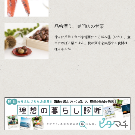
品格漂う、専門店の甘栗
徐々に茶色く色づき地面にころがる毬（いが）、食
卓にのぼる栗ごはん。秋の到来を実感する食材は
様々あるが...