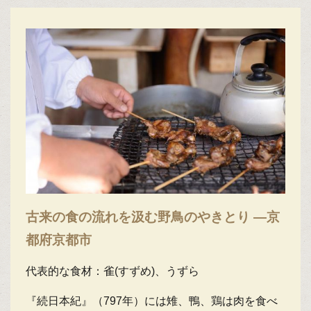
古来の食の流れを汲む野鳥のやきとり ―京
都府京都市
代表的な食材：雀(すずめ)、うずら
『続日本紀』（797年）には雉、鴨、鶏は肉を食べ