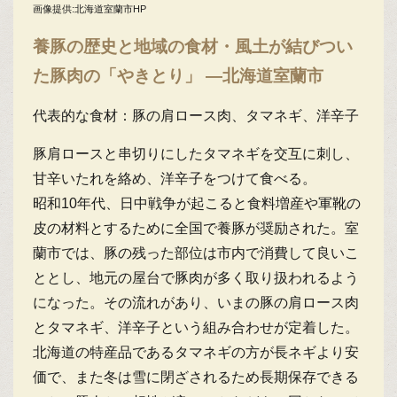
画像提供:北海道室蘭市HP
養豚の歴史と地域の食材・風土が結びつい
た豚肉の「やきとり」 ―北海道室蘭市
代表的な食材：豚の肩ロース肉、タマネギ、洋辛子
豚肩ロースと串切りにしたタマネギを交互に刺し、
甘辛いたれを絡め、洋辛子をつけて食べる。
昭和10年代、日中戦争が起こると食料増産や軍靴の
皮の材料とするために全国で養豚が奨励された。室
蘭市では、豚の残った部位は市内で消費して良いこ
ととし、地元の屋台で豚肉が多く取り扱われるよう
になった。その流れがあり、いまの豚の肩ロース肉
とタマネギ、洋辛子という組み合わせが定着した。
北海道の特産品であるタマネギの方が長ネギより安
価で、また冬は雪に閉ざされるため長期保存できる