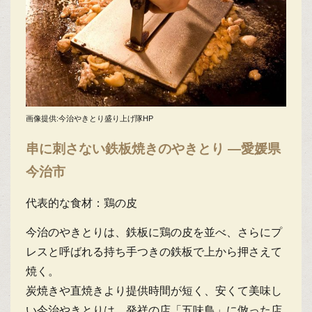
画像提供:今治やきとり盛り上げ隊HP
串に刺さない鉄板焼きのやきとり ―愛媛県
今治市
代表的な食材：鶏の皮
今治のやきとりは、鉄板に鶏の皮を並べ、さらにプ
レスと呼ばれる持ち手つきの鉄板で上から押さえて
焼く。
炭焼きや直焼きより提供時間が短く、安くて美味し
い今治やきとりは、発祥の店「五味鳥」に倣った店