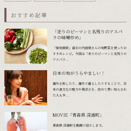
おすすめ記事
「走りのピーマンと名残りのアスパ
ラの味噌炒め」
「築地御厨」店主の内田悟さんの旬野菜を使ったお
すすめレシピ。今回は「走りのピーマンと名残りの
アスパラ...
日本の旬がうらやましい！
海外を旅したり、海外で暮らしたりすることで、日
本の食文化の魅力や奥深さを、改めて思い知らされ
た人も多...
MOVIE「青森県 深浦町」
青森県 深浦町を動画で紹介します。