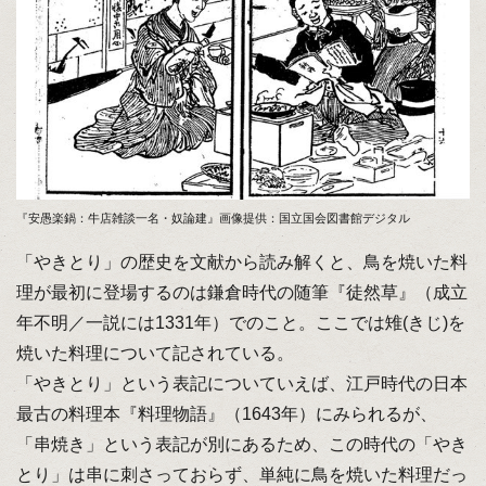
『安愚楽鍋：牛店雑談一名・奴論建』画像提供：国立国会図書館デジタル
「やきとり」の歴史を文献から読み解くと、鳥を焼いた料
理が最初に登場するのは鎌倉時代の随筆『徒然草』（成立
年不明／一説には1331年）でのこと。ここでは雉(きじ)を
焼いた料理について記されている。
「やきとり」という表記についていえば、江戸時代の日本
最古の料理本『料理物語』（1643年）にみられるが、
「串焼き」という表記が別にあるため、この時代の「やき
とり」は串に刺さっておらず、単純に鳥を焼いた料理だっ