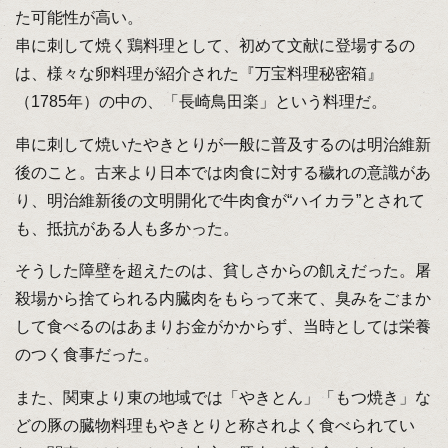
た可能性が高い。
串に刺して焼く鶏料理として、初めて文献に登場するの
は、様々な卵料理が紹介された『万宝料理秘密箱』
（1785年）の中の、「長崎鳥田楽」という料理だ。
串に刺して焼いたやきとりが一般に普及するのは明治維新
後のこと。古来より日本では肉食に対する穢れの意識があ
り、明治維新後の文明開化で牛肉食が“ハイカラ”とされて
も、抵抗がある人も多かった。
そうした障壁を超えたのは、貧しさからの飢えだった。屠
殺場から捨てられる内臓肉をもらって来て、臭みをごまか
して食べるのはあまりお金がかからず、当時としては栄養
のつく食事だった。
また、関東より東の地域では「やきとん」「もつ焼き」な
どの豚の臓物料理もやきとりと称されよく食べられてい