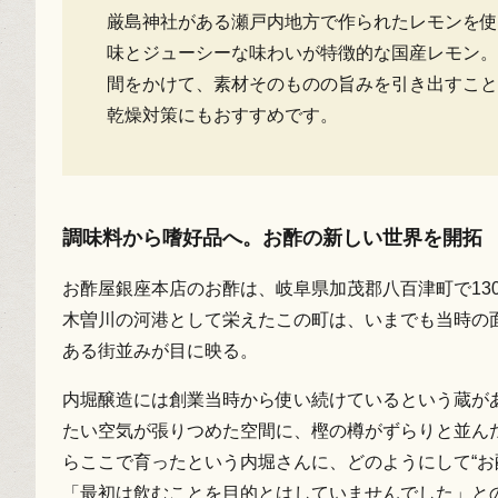
厳島神社がある瀬戸内地方で作られたレモンを使
味とジューシーな味わいが特徴的な国産レモン。
間をかけて、素材そのものの旨みを引き出すこと
乾燥対策にもおすすめです。
調味料から嗜好品へ。お酢の新しい世界を開拓
お酢屋銀座本店のお酢は、岐阜県加茂郡八百津町で13
木曽川の河港として栄えたこの町は、いまでも当時の
ある街並みが目に映る。
内堀醸造には創業当時から使い続けているという蔵が
たい空気が張りつめた空間に、樫の樽がずらりと並ん
らここで育ったという内堀さんに、どのようにして“お
「最初は飲むことを目的とはしていませんでした」と