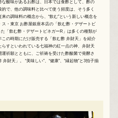
特な酸味があるお酢は、日本では食酢として、酢の
般的で、他の調味料と比べて使う頻度は、そう多く
来の調味料の概念から、“飲む”という新しい概念を
・ス・東京 お酢屋銀座本店の「飲む酢・デザートビ
った「飲む酢・デザートビネガーR」は多くの種類が
年この時期にだけ販売する「飲む酢 弁財天」を紹介
たらすといわれている七福神の紅一点の神、弁財天
開運祈願とともに、ご祈祷を受けた酢酸菌で発酵さ
弁財天」。 “美味しい”、“健康”、“縁起物”と3拍子揃