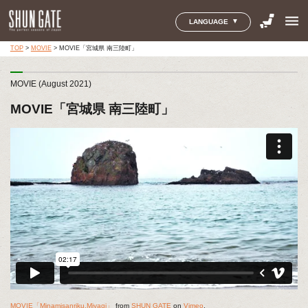
menu
LANGUAGE
TOP
>
MOVIE
>
MOVIE「宮城県 南三陸町」
MOVIE (August 2021)
MOVIE「宮城県 南三陸町」
MOVIE「Minamisanriku,Miyagi」
from
SHUN GATE
on
Vimeo
.