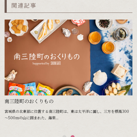
関連記事
ら10年。海里山と人の営みが循環するまちを目指して
南三陸町のおくりもの
ま
宮城県の北東部に位置する南三陸町は、東は太平洋に面し、三方を標高300
～500mの山に囲まれた、海里...