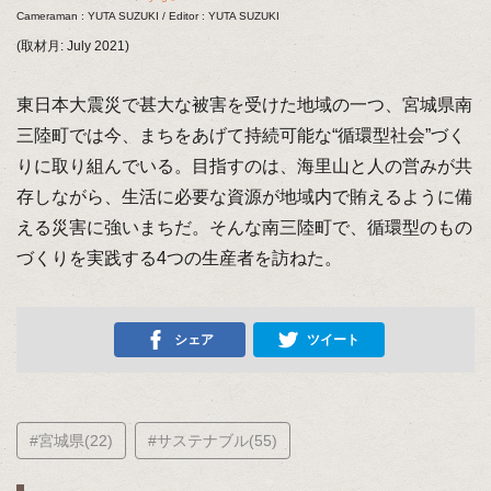
Cameraman : YUTA SUZUKI / Editor : YUTA SUZUKI
(取材月: July 2021)
東日本大震災で甚大な被害を受けた地域の一つ、宮城県南
三陸町では今、まちをあげて持続可能な“循環型社会”づく
りに取り組んでいる。目指すのは、海里山と人の営みが共
存しながら、生活に必要な資源が地域内で賄えるように備
える災害に強いまちだ。そんな南三陸町で、循環型のもの
づくりを実践する4つの生産者を訪ねた。
シェア
ツイート
#宮城県(22)
#サステナブル(55)