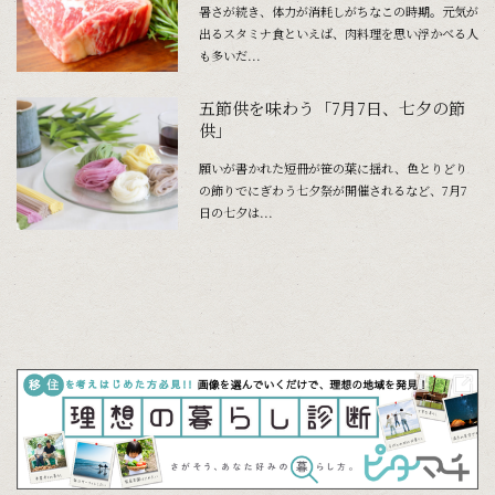
暑さが続き、体力が消耗しがちなこの時期。元気が
出るスタミナ食といえば、肉料理を思い浮かべる人
も多いだ...
五節供を味わう「7月7日、七夕の節
供」
願いが書かれた短冊が笹の葉に揺れ、色とりどり
の飾りでにぎわう七夕祭が開催されるなど、7月7
日の七夕は...