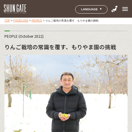
menu
LANGUAGE
TOP
>
FOODLOSS
>
PEOPLE
>
りんご栽培の常識を覆す、もりやま園の挑戦
PEOPLE (October 2022)
りんご栽培の常識を覆す、もりやま園の挑戦