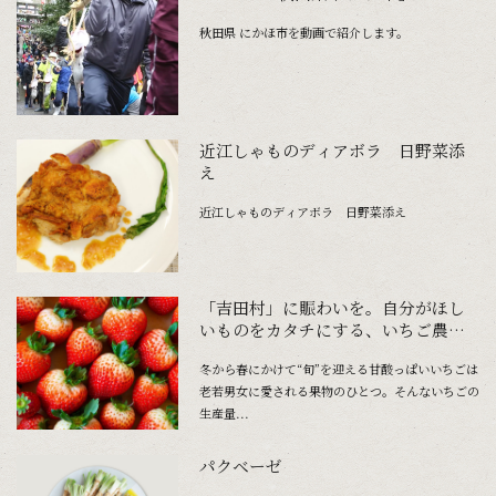
秋田県 にかほ市を動画で紹介します。
近江しゃものディアボラ 日野菜添
え
近江しゃものディアボラ 日野菜添え
「吉田村」に賑わいを。自分がほし
いものをカタチにする、いちご農家
の奮闘
冬から春にかけて“旬”を迎える甘酸っぱいいちごは
老若男女に愛される果物のひとつ。そんないちごの
生産量...
パクベーゼ