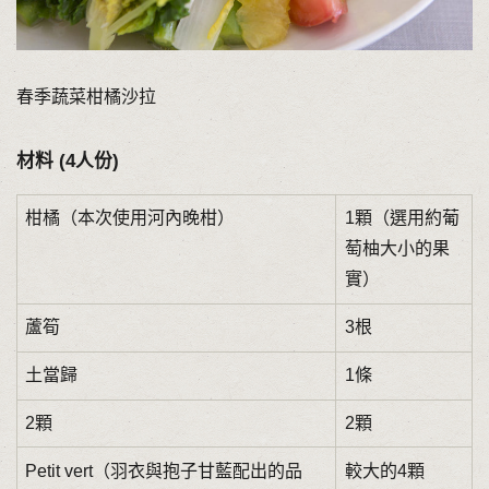
春季蔬菜柑橘沙拉
材料 (4人份)
柑橘（本次使用河內晚柑）
1顆（選用約葡
萄柚大小的果
實）
蘆筍
3根
土當歸
1條
2顆
2顆
Petit vert（羽衣與抱子甘藍配出的品
較大的4顆