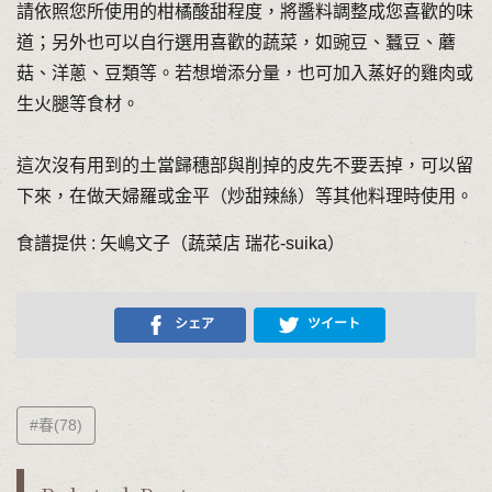
請依照您所使用的柑橘酸甜程度，將醬料調整成您喜歡的味
道；另外也可以自行選用喜歡的蔬菜，如豌豆、蠶豆、蘑
菇、洋蔥、豆類等。若想增添分量，也可加入蒸好的雞肉或
生火腿等食材。
這次沒有用到的土當歸穗部與削掉的皮先不要丟掉，可以留
下來，在做天婦羅或金平（炒甜辣絲）等其他料理時使用。
食譜提供 : 矢嶋文子（蔬菜店 瑞花-suika）
シェア
ツイート
#春(78)