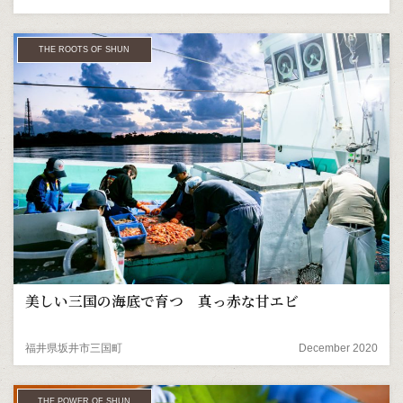
THE ROOTS OF SHUN
美しい三国の海底で育つ 真っ赤な甘エビ
福井県坂井市三国町
December 2020
THE POWER OF SHUN