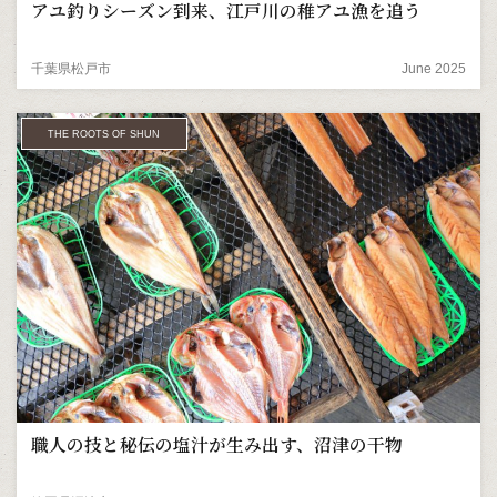
アユ釣りシーズン到来――、江戸川の稚アユ漁を追う
千葉県松戸市
June 2025
THE ROOTS OF SHUN
職人の技と秘伝の塩汁が生み出す、沼津の干物