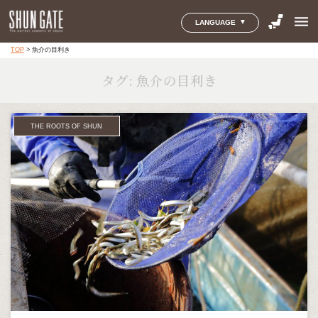
menu
LANGUAGE
TOP
>
魚介の目利き
タグ:
魚介の目利き
THE ROOTS OF SHUN