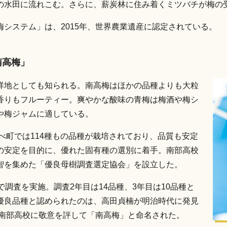
の水田に流れこむ。さらに、薪炭林に住み着くミツバチが梅の
システム」は、2015年、世界農業遺産に認定されている。
南高梅」
祥地としても知られる。南高梅はほかの品種よりも大粒
、香りもフルーティー。爽やかな酸味の青梅は梅酒や梅シ
や梅ジャムに適している。
べ町では114種もの品種が栽培されており、品質も安定
の安定を目的に、優れた固有種の選別に着手。南部高校
智を集めた「優良母樹調査選定協会」を設立した。
調査を実施。調査2年目は14品種、3年目は10品種と
優良品種と認められたのは、高田貞楠が明治時代に発見
た南部高校に敬意を評して「南高梅」と命名された。