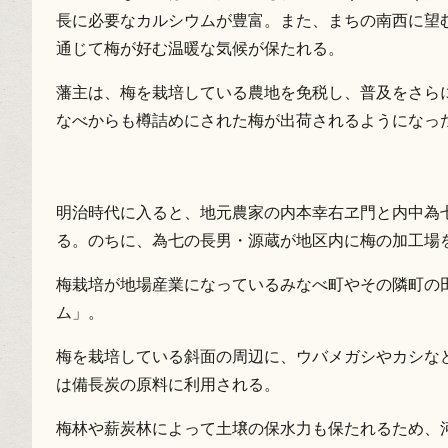
長に必要なカルシウムが豊富。また、まちの南西に望
通じて梅が好む温暖な気候が保たれる。
藩主は、梅を栽培している農地を免税し、普及をさら
なべからも樽詰めにされた梅が出荷されるようになっ
明治時代に入ると、地元農家の内本幸右ヱ門と内中為
る。のちに、為七の長男・源蔵が地区内に梅の加工場
梅栽培が地場産業になっているみなべ町やその隣町の
ム」。
梅を栽培している斜面の周辺に、ウバメガシやカシな
は備長炭の原料に利用される。
梅林や薪炭林によって土壌の保水力も保たれるため、