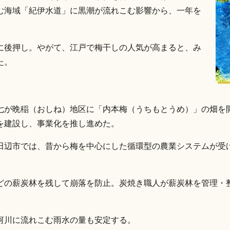
む海域「紀伊水道」に黒潮が流れこむ影響から、一年を
に後押し。やがて、江戸で梅干しの人気が高まると、み
た。
七が晩稲（おしね）地区に「内本梅（うちもとうめ）」の畑を
を建設し、事業化を推し進めた。
田辺市では、昔から梅を中心にした循環型の農業システムが受
どの薪炭林を残して崩落を防止。炭焼き職人が薪炭林を管理・
河川に流れこむ雨水の量も安定する。