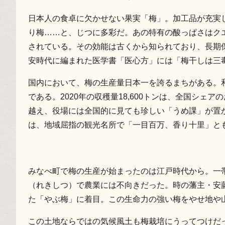
日本人の食卓に欠かせない果実「梅」。加工品が充実
り梅……と、じつに多彩だ。あの特有の酸っぱさはク
されている。その効能は古くから知られており、長期
安時代に編まれた医学書「医心方」には「梅干しは三
国内において、梅の生産量日本一を誇るまちがある。
である。2020年の収穫量18,600トンは、全国シェ
越え、役場には全国的に見ても珍しい「うめ課」が置
は、地域屈指の観光名所で「一目百万、香り十里」と
みなべ町で梅の生産が始まったのは江戸時代から。一
（れきしつ）で農業には不向きだった。時の藩主・安
た「やぶ梅」に着目。この生命力の強い梅をやせ地や
この土地ならではの気候風土も梅栽培にうってつけだ