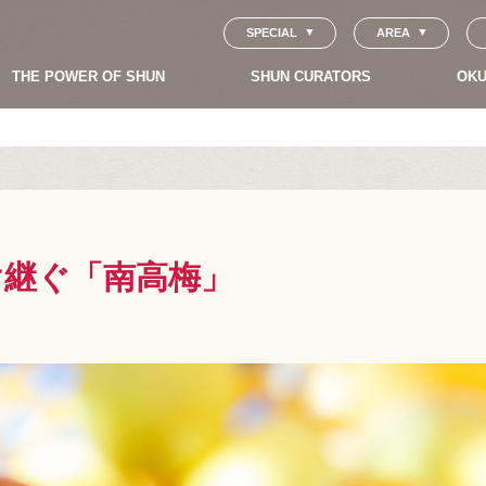
SPECIAL
AREA
THE POWER OF SHUN
SHUN CURATORS
OKU
け継ぐ「南高梅」