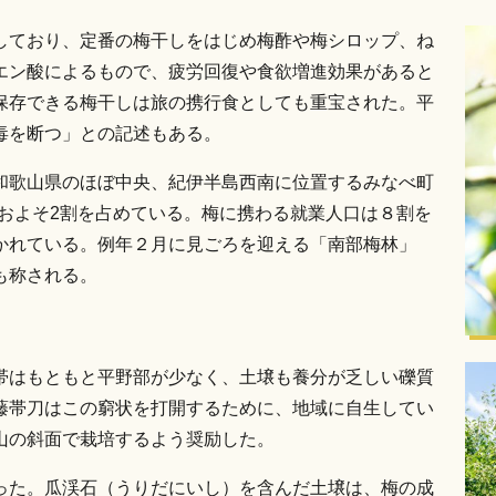
しており、定番の梅干しをはじめ梅酢や梅シロップ、ね
エン酸によるもので、疲労回復や食欲増進効果があると
保存できる梅干しは旅の携行食としても重宝された。平
毒を断つ」との記述もある。
和歌山県のほぼ中央、紀伊半島西南に位置するみなべ町
アのおよそ2割を占めている。梅に携わる就業人口は８割を
かれている。例年２月に見ごろを迎える「南部梅林」
も称される。
帯はもともと平野部が少なく、土壌も養分が乏しい礫質
藤帯刀はこの窮状を打開するために、地域に自生してい
山の斜面で栽培するよう奨励した。
った。瓜渓石（うりだにいし）を含んだ土壌は、梅の成