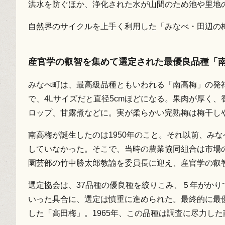
洪水を防ぐほか、浄化された水が山間のため池や里地
自然界のサイクルを上手く利用した「みなべ・田辺の梅
産官学の叡智を集めて選定された最優良品種「
みなべ町は、最高級品種ともいわれる「南高梅」の発
で、4Lサイズだと直径5cmほどになる。果肉が厚く
ロップ、甘露煮などに。実が柔らかい完熟梅は梅干し
南高梅が誕生したのは1950年のこと。それ以前、みな
していなかった。そこで、当時の農業協同組合は市場
園芸部の竹中勝太郎教諭を委員長に迎え、産官学の叡
選定協会は、37品種の優良種を絞りこみ、５年がかりで
いった具合に、選定は慎重に進められた。最終的に最
した「高田梅」。1965年、この品種は調査に尽力し