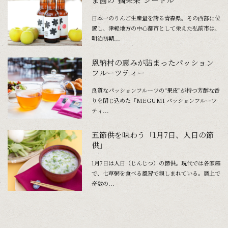
日本一のりんご生産量を誇る青森県。その西部に位
置し、津軽地方の中心都市として栄えた弘前市は、
明治初期...
恩納村の恵みが詰まったパッション
フルーツティー
良質なパッションフルーツの“果皮”が持つ芳醇な香
りを閉じ込めた「MEGUMI パッションフルーツ
ティ...
五節供を味わう「1月7日、人日の節
供」
1月7日は人日（じんじつ）の節供。現代では各家庭
で、七草粥を食べる風習で親しまれている。暦上で
奇数の...