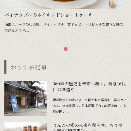
パイナップルのネイキッドショートケーキ
南国フルーツの代表格、パイナップル。甘ずっぱくトロピカルな香りと味で、
缶詰などで も...
おすすめ記事
360年の歴史を未来へ紡ぐ。若き16代
目の酒造り
伊達政宗公の命によって開かれた宿場町・富谷市に
ある、宮城県最古の日本酒蔵「内ヶ崎酒造店」。先
祖が開い...
りんごの郷の未来を照らす、もりや
ま園の“摘果果”シードル