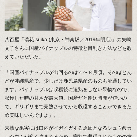
八百屋「瑞花-suika-(東京・神楽坂／2019年閉店)」の矢嶋
文子さんに国産パイナップルの特徴と目利き方法などを教
えていただいた。
「国産パイナップルが出回るのは４〜８月頃。そのほとん
どが沖縄県産で、少しだけ鹿児島県産のものも流通してい
ます。パイナップルは収穫後に追熟をしない果物なので、
収穫した時の甘さが最大値。国産だと輸送時間が短いの
で、ギリギリまで完熟させてから収穫することができるた
め美味しいんですよ」。
未熟な果実には口内がイガイガする原因となるシュウ酸カ
ルシウムが多く含まれるため、完熟で収穫されたものの方