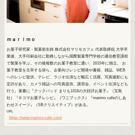
ｍａｒｉｍｏ
お菓子研究家・製菓衛生師 株式会社マリモカフェ 代表取締役 大学卒
業後、大手印刷会社に勤務しながら国際製菓専門学校の通信教育課程
で製菓を学ぶ。その後複数のお菓子教室に通い、2015年に独立。 お
菓子教室を主宰する傍ら、企業向けレシピ開発や書籍、雑誌、WEB
へのレシピ提供、テレビ、ラジオ出演など幅広く活躍。写真撮影にも
定評があり、カメラ雑誌への写真提供、講習会、イベント出演なども
行う。著書に『クックパッド まりも1016の大好評お菓子』（宝島
社）『６コマお菓子レシピ』（ワニブックス）『marimo cafeのしあ
わせスイーツ』（SBクリエイティブ）がある。
URL
https://www.marimo-cafe.com/