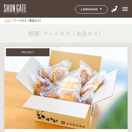
menu
LANGUAGE
TOP
>
フードロス（食品ロス）
標籤:
フードロス（食品ロス）
PROJECT