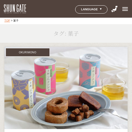
menu
LANGUAGE
TOP
>
菓子
タグ:
菓子
OKURIMONO