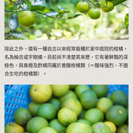
除此之外，還有一種自古以來經常栽種於家中庭院的柑橘，
名為柚吉或宇樹橘。目前尚不清楚其來歷，它有著鮮豔的深
綠色，與臭橙及酢橘同屬於香酸柑橘類（＝酸味強烈，不適
合生吃的柑橘類）。