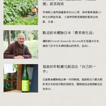
園」蔬菜栽培
茨城縣土浦市距離東京約60公里，搭乘電車僅需1小
時左右即能到達。 土浦市西側是廣闊的舊新治地
區，北邊...
歡迎前來體驗日本「農家樂生活」
攝影師Everett Kennedy Brown先生遊遍全日本，
捕捉了許多日本傳統風俗的景致，並自1...
福島的年輕藏元創造出「自己的一
步」
任誰都會體驗踏出第一步的瞬間。福島縣石川郡古殿
町是日本屈指可數的酒產地，豐國酒造這間酒廠在此
地有18...