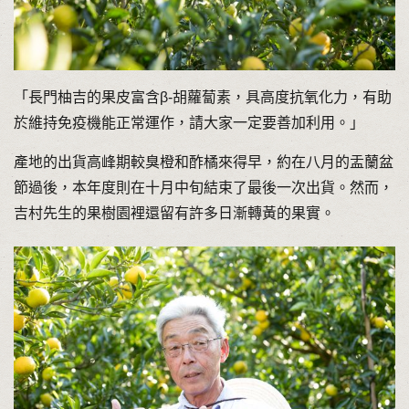
「長門柚吉的果皮富含β-胡蘿蔔素，具高度抗氧化力，有助
於維持免疫機能正常運作，請大家一定要善加利用。」
產地的出貨高峰期較臭橙和酢橘來得早，約在八月的盂蘭盆
節過後，本年度則在十月中旬結束了最後一次出貨。然而，
吉村先生的果樹園裡還留有許多日漸轉黃的果實。