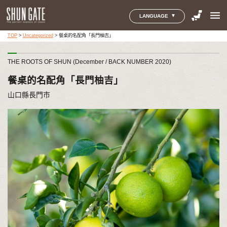
menu
LANGUAGE
TOP
>
Uncategorized
>
餐桌的名配角「長門柚吉」
THE ROOTS OF SHUN (December / BACK NUMBER 2020)
餐桌的名配角「長門柚吉」
山口縣長門市