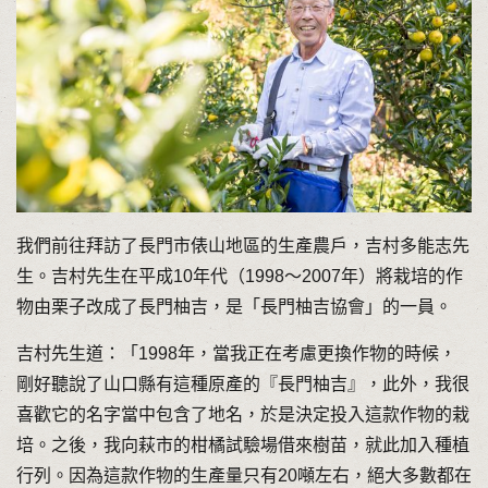
我們前往拜訪了長門市俵山地區的生產農戶，吉村多能志先
生。吉村先生在平成10年代（1998～2007年）將栽培的作
物由栗子改成了長門柚吉，是「長門柚吉協會」的一員。
吉村先生道：「1998年，當我正在考慮更換作物的時候，
剛好聽說了山口縣有這種原產的『長門柚吉』，此外，我很
喜歡它的名字當中包含了地名，於是決定投入這款作物的栽
培。之後，我向萩市的柑橘試驗場借來樹苗，就此加入種植
行列。因為這款作物的生產量只有20噸左右，絕大多數都在