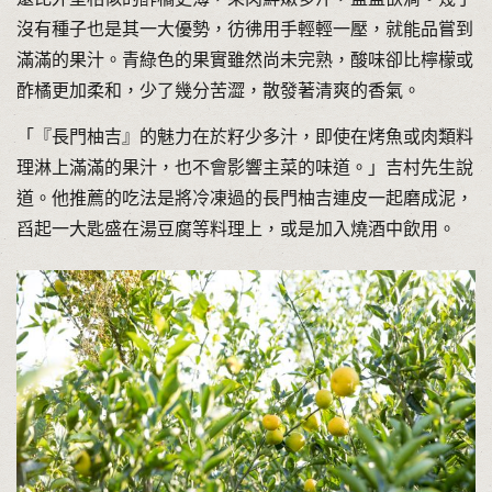
沒有種子也是其一大優勢，彷彿用手輕輕一壓，就能品嘗到
滿滿的果汁。青綠色的果實雖然尚未完熟，酸味卻比檸檬或
酢橘更加柔和，少了幾分苦澀，散發著清爽的香氣。
「『長門柚吉』的魅力在於籽少多汁，即使在烤魚或肉類料
理淋上滿滿的果汁，也不會影響主菜的味道。」吉村先生說
道。他推薦的吃法是將冷凍過的長門柚吉連皮一起磨成泥，
舀起一大匙盛在湯豆腐等料理上，或是加入燒酒中飲用。