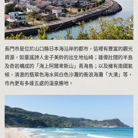
長門市是位於山口縣日本海沿岸的都市，這裡有豐富的觀光
資源，如童謠詩人金子美鈴的出生地仙崎；雄偉壯闊的半島
及奇岩構成的「海上阿爾卑斯山」青海島；以及擁有南國氣
候、清澈的翡翠色海水與白色沙灘的衝浪海灘「大濱」等，
市內更有多達五處的溫泉勝地。