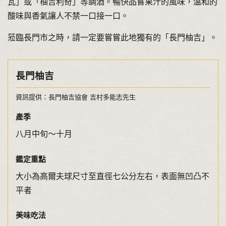
瓦」或「柚吉利奇」等調酒。暢快品嘗果汁的風味，溫和的
酸味與香氣讓人不禁一口接一口。
蒞臨長門市之時，請一定要嘗嘗此地獨有的「長門柚吉」。
長門柚吉
資訊提供：長門柚吉協會 吉村多能志先生
產季
八月中旬～十月
鑑定重點
大小為高爾夫球尺寸至直徑七公分左右，表面無凹凸不
平者
美味吃法