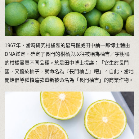
1967年，當時研究柑橘類的最高權威田中論一郎博士藉由
DNA鑑定，確定了長門的柑橘與以往被稱為柚吉／宇樹橘
的柑橘實屬不同品種。於是田中博士提議：「它生於長門
國，又優於柚子，就命名為『長門柚吉』吧」。自此，當地
開始倡導種植這款重新被命名為「長門柚吉」的商業作物。