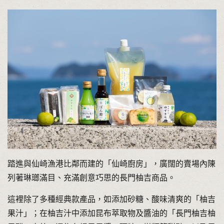
踏進與仙崎漁港比鄰而建的「仙崎廚房」，廣闊的賣場內陳
列著琳瑯滿目、充滿創意巧思的長門柚吉商品。
這裡除了多種經典款產品，如添加砂糖、酸味清爽的「柚吉
果汁」；在柚吉汁中添加昆布萃取物及醬油的「長門柚吉柚