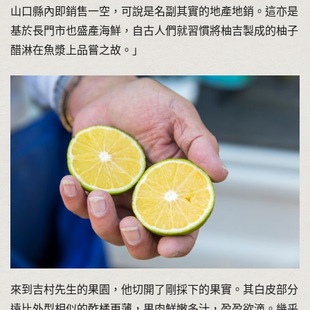
山口縣內即銷售一空，可說是名副其實的地產地銷。這亦是
基於長門市也盛產海鮮，自古人們就習慣將柚吉製成的柚子
醋淋在魚漿上品嘗之故。」
來到吉村先生的果園，他切開了剛採下的果實。其白皮部分
遠比外型相似的酢橘更薄，果肉鮮嫩多汁，盈盈欲滴。幾乎