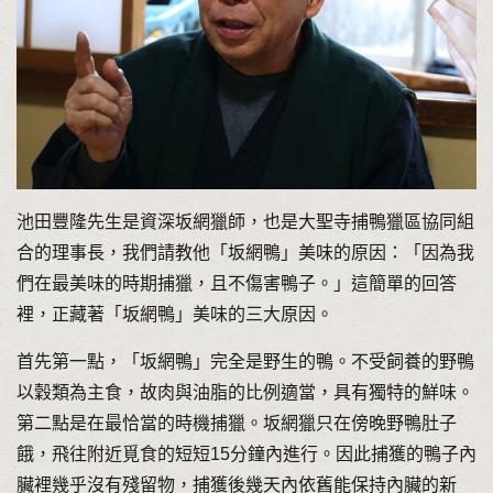
池田豐隆先生是資深坂網獵師，也是大聖寺捕鴨獵區協同組
合的理事長，我們請教他「坂網鴨」美味的原因：「因為我
們在最美味的時期捕獵，且不傷害鴨子。」這簡單的回答
裡，正藏著「坂網鴨」美味的三大原因。
首先第一點，「坂網鴨」完全是野生的鴨。不受飼養的野鴨
以穀類為主食，故肉與油脂的比例適當，具有獨特的鮮味。
第二點是在最恰當的時機捕獵。坂網獵只在傍晚野鴨肚子
餓，飛往附近覓食的短短15分鐘內進行。因此捕獲的鴨子內
臟裡幾乎沒有殘留物，捕獲後幾天內依舊能保持內臟的新