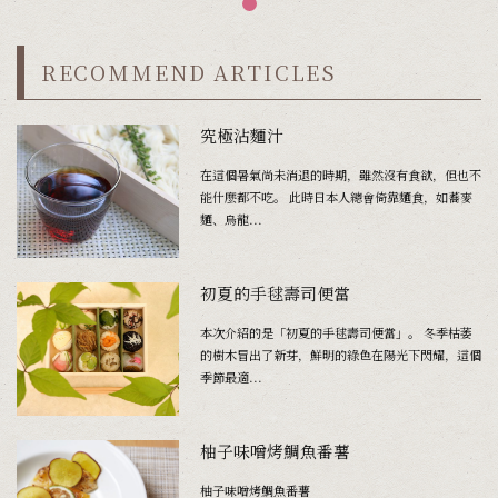
RECOMMEND ARTICLES
究極沾麵汁
在這個暑氣尚未消退的時期，雖然沒有食欲，但也不
能什麼都不吃。 此時日本人總會倚靠麵食，如蕎麥
麵、烏龍...
初夏的手毬壽司便當
本次介紹的是「初夏的手毬壽司便當」。 冬季枯萎
的樹木冒出了新芽，鮮明的綠色在陽光下閃耀，這個
季節最適...
柚子味噌烤鯛魚番薯
柚子味噌烤鯛魚番薯