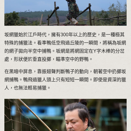
坂網獵始於江戶時代，擁有300年以上的歷史，是一種極其
特殊的捕獵法。看準鴨低空飛過丘陵的一瞬間，將稱為坂網
的網子拋向半空中捕鴨。坂網是將網固定在Y字木棒的分岔
處，形狀便於垂直投擲，瞄準空中的野鴨。
在黑暗中屏息，靠振翅聲判斷鴨子的動向，朝著空中扔擲坂
網捕鴨。鴨飛過獵人頭上只有短短一瞬間。即使是資深的獵
人，也無法輕易捕獵。