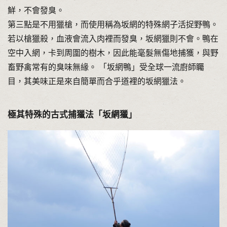
鮮，不會發臭。
第三點是不用獵槍，而使用稱為坂網的特殊網子活捉野鴨。
若以槍獵殺，血液會流入肉裡而發臭，坂網獵則不會。鴨在
空中入網，卡到周圍的樹木，因此能毫髮無傷地捕獲，與野
畜野禽常有的臭味無緣。 「坂網鴨」受全球一流廚師矚
目，其美味正是來自簡單而合乎道裡的坂網獵法。
極其特殊的古式捕獵法「坂網獵」