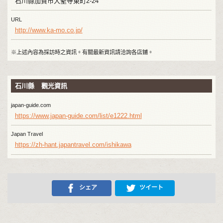
石川縣加賀市大聖寺東町2-24
URL
http://www.ka-mo.co.jp/
※上述內容為採訪時之資訊。有關最新資訊請洽詢各店鋪。
石川縣 觀光資訊
japan-guide.com
https://www.japan-guide.com/list/e1222.html
Japan Travel
https://zh-hant.japantravel.com/ishikawa
シェア
ツイート