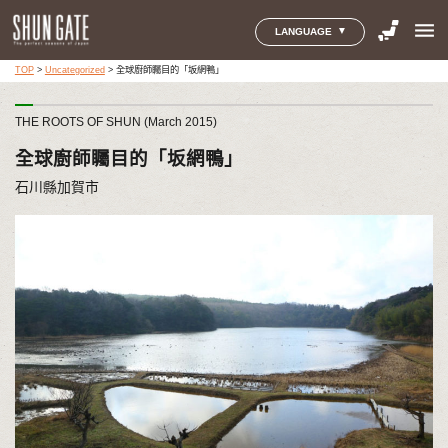
menu
LANGUAGE
TOP
>
Uncategorized
>
全球廚師矚目的「坂網鴨」
THE ROOTS OF SHUN (March 2015)
全球廚師矚目的「坂網鴨」
石川縣加賀市