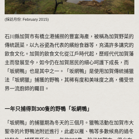
(採訪月份: February 2015)
石川縣加賀市有橋立港捕撈的豐富海產，被稱為加賀野菜的
傳統蔬菜，以九谷瓷為代表的繽紛食器等，充滿許多講究的
飲食文化。加賀的飲食文化從江戶時代起，歷經代代加賀藩
主而發展至今，如今仍在加賀居民的細心呵護下成長，而
「坂網鴨」也是其中之一。「坂網鴨」是使用加賀傳統捕獵
法「坂網獵」捕獲的野鴨，其稀有度和美味度之高，備受世
界一流廚師的矚目。
一年只捕得到300隻的野鴨「坂網鴨」
「坂網鴨」的捕獵期為冬天的三個月。獵鴨活動在加賀市大
聖寺的片野鴨池附近進行，此處以雁、鴨等多數候鳥的過冬