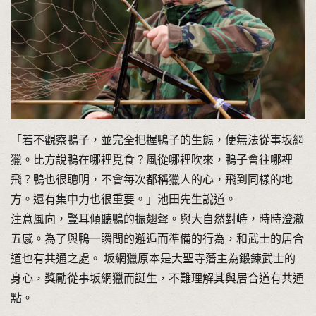
「若不觀察鴨子，並完全把握鴨子的生態，便無法從事坂網
獵。比方說鴨在哪裡覓食？風從哪裡吹來，鴨子會往哪裡
飛？鴨也很聰明，不會每次都稱獵人的心，飛到同樣的地
方。還有集中力也很重要。」池田先生說道。
注意風向，豎耳傾聽鴨的振翅聲。與大自然對峙，時時澄澈
五感。為了與鴨一瞬間的邂逅而準備的行為，和武士的居合
道也有共通之處。 坂網獵原本是大聖寺藩主為鍛鍊武士的
身心，獎勵從事坂網獵而誕生，不難理解其與居合道有共通
點。