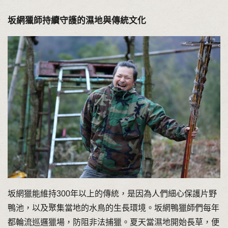
坂網獵師持續守護的濕地與傳統文化
坂網獵能維持300年以上的傳統，是因為人們細心保護片野
鴨池，以及聚集當地的水鳥的生長環境。坂網鴨獵師們每年
都輪流巡邏獵場，防阻非法捕獵。夏天當濕地開始長草，便