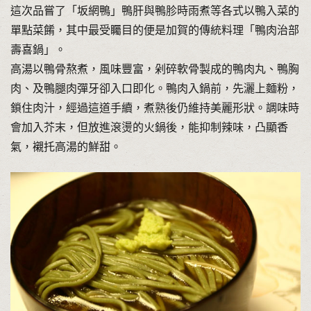
這次品嘗了「坂網鴨」鴨肝與鴨胗時雨煮等各式以鴨入菜的
單點菜餚，其中最受矚目的便是加賀的傳統料理「鴨肉治部
壽喜鍋」。
高湯以鴨骨熬煮，風味豐富，剁碎軟骨製成的鴨肉丸、鴨胸
肉、及鴨腿肉彈牙卻入口即化。鴨肉入鍋前，先灑上麵粉，
鎖住肉汁，經過這道手續，煮熟後仍維持美麗形狀。調味時
會加入芥末，但放進滾燙的火鍋後，能抑制辣味，凸顯香
氣，襯托高湯的鮮甜。