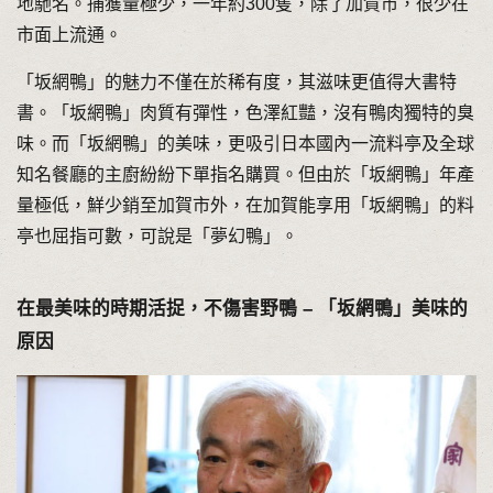
地馳名。捕獲量極少，一年約300隻，除了加賀市，很少在
市面上流通。
「坂網鴨」的魅力不僅在於稀有度，其滋味更值得大書特
書。「坂網鴨」肉質有彈性，色澤紅豔，沒有鴨肉獨特的臭
味。而「坂網鴨」的美味，更吸引日本國內一流料亭及全球
知名餐廳的主廚紛紛下單指名購買。但由於「坂網鴨」年產
量極低，鮮少銷至加賀市外，在加賀能享用「坂網鴨」的料
亭也屈指可數，可說是「夢幻鴨」。
在最美味的時期活捉，不傷害野鴨 – 「坂網鴨」美味的
原因