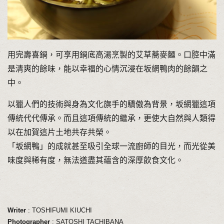
用完壽喜鍋，可享用鍋底高湯烹製的艾草蕎麥麵。口腔中滿
是清爽的餘味，能以幸福的心情沉浸在坂網鴨肉的餘韻之
中。
以獵人們的技術與身為文化旗手的驕傲為背景，坂網獵這項
傳統代代傳承。而且這項傳統的繼承，更使大自然與人類得
以在加賀這片土地共存共榮。
「坂網鴨」的成就甚至吸引全球一流廚師的目光，而光從美
味度與稀有度，無法道盡其蘊含的深厚飲食文化。
Writer
: TOSHIFUMI KIUCHI
Photographer
: SATOSHI TACHIBANA