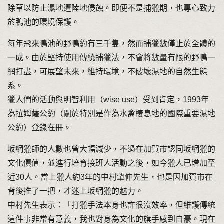
除草以防止濕地遭陸地侵蝕。即便不是捕獵期，也專心致力
於鴨池的環境保護。
每年飛來鴨池的野鴨約有三千隻，然而捕獵數僅止於全體的
一成。由於堅持使用傳統捕獵法，不會將數量有限的野鴨一
網打盡，可展望未來，維持環境，不破壞濕地的自然生態
系。
獵人們的活動與明智利用（wise use）受到肯定，1993年
為拉姆薩公約（關於特別是作為水禽棲息地的國際重要濕地
公約）登錄在冊。
坂網獵師的人數也曾大幅減少，不過在加賀市認同坂網獵的
文化價值，並進行培育接班人活動之後，如今獵人已增加至
近30人。當上獵人約3年的中村肇伸先生，也是因加賀市在
背後推了一把，才迷上坂網獵的魅力。
中村先生表示：「打獵手法本身也許很沒效率，但維護傳統
這件事非常有意義，我也對身為文化的旗手感到自豪。現在