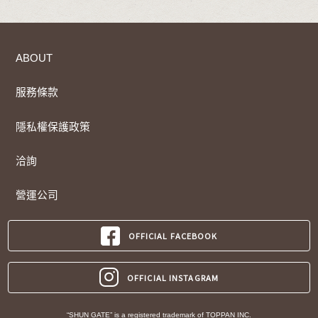
ABOUT
服務條款
隱私權保護政策
洽詢
營運公司
OFFICIAL FACEBOOK
OFFICIAL INSTAGRAM
“SHUN GATE” is a registered trademark of TOPPAN INC.