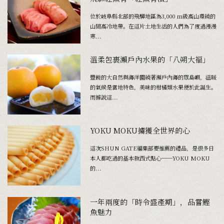
位於岐阜縣北部的飛驒地區為3,000 ｍ級高山環繞的
山間高冷地帶。在這片土地生活的人們為了度過漫漫
寒...
溫柔包裹瀨戶內水果的「八朔大福」
豐饒的大自然與海洋圍繞著瀨戶內海的眾島嶼，溫暖
的氣候是當地特色，美味的柑橘類水果便於此誕生。
而據說這...
YOKU MOKU擄獲全世界的心
這次SHUN GATE編集部要推薦的禮品，是很多日
本人都吃過的基本款西式點心──YOKU MOKU
的...
一年兩度的「時令盛產期」，品嘗鰹
魚魅力