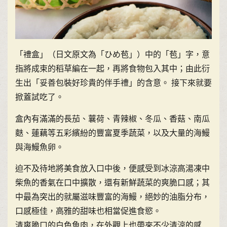
「禮盒」（日文原文為「ひめ苞」）中的「苞」字，意
指將成束的稻草編在一起，再將食物包入其中；由此衍
生出「妥善包裝好珍貴的伴手禮」的含意。 接下來就要
掀蓋試吃了。
盒內有滿滿的長茄、蘘荷、青辣椒、冬瓜、香菇、南瓜
麩、蓮藕等五彩繽紛的豐富夏季蔬菜，以及大量的海鰻
與海鰻魚卵。
迫不及待地將美食放入口中後，便感受到冰涼高湯凍中
柴魚的香氣在口中擴散，還有新鮮蔬菜的爽脆口感；其
中最為突出的就屬滋味豐富的海鰻，絕妙的油脂分布，
口感極佳，高雅的甜味也相當促進食慾。
清爽脆口的白色魚肉，在外觀上也帶來不少清涼的感