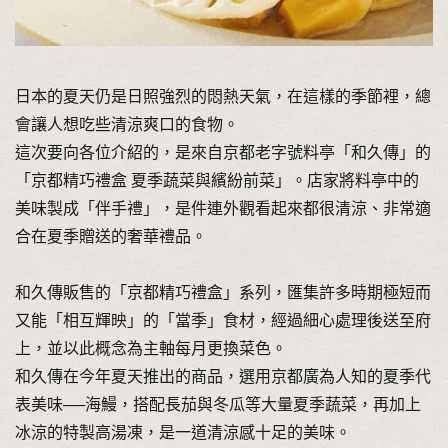
日本的夏天仍是日照強烈的悶熱天氣，在這樣的季節裡，總
會讓人想吃些清涼爽口的食物。
這次要向各位介紹的，是來自京都老字號料亭「和久傳」的
「京都精巧禮盒 夏季蔬菜與繽紛前菜」。店家將料亭中的
美味製成「伴手禮」，是件連外觀看起來都很清涼、非常適
合在夏季贈送的奢華禮品。
和久傳販售的「京都精巧禮盒」系列，匯集許多時期極短而
又能「相互輝映」的「當季」食材，經過細心處理後送至府
上，並以此概念為主軸每月更換菜色。
和久傳在今年夏天推出的商品，選用京都廣為人知的夏季代
表美味──海鰻，搭配長茄與冬瓜等大量夏季蔬菜，再加上
冰涼的特製高湯凍，是一道清涼感十足的美味。