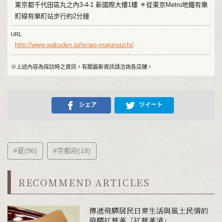
東京都千代田區丸之內3-4-1 新國際大樓1樓 ＊從東京Metro地鐵有樂
町線有樂町站步行約2分鐘
URL
http://www.wakuden.jp/tenpo-marunouchi/
※上述內容為採訪時之資訊。有關最新資訊請洽詢各店鋪。
シェア
ツイート
#夏(96)
#京都府(18)
RECOMMEND ARTICLES
傳遞飛驒居民日常生活與風土民情的
飛驒紅蕪菁「紅蕪菁漬」