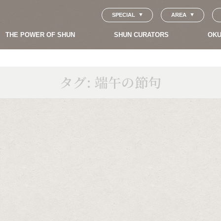
SPECIAL
AREA
THE POWER OF SHUN
SHUN CURATORS
OKU
タグ:
端午の節句