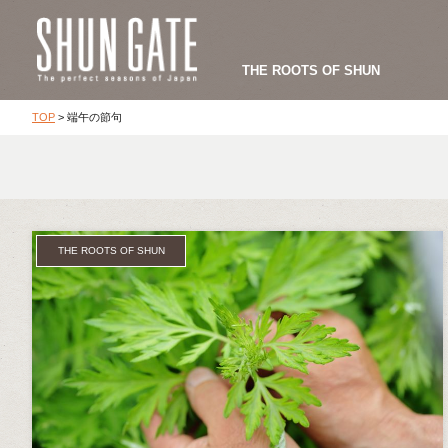
THE ROOTS OF SHUN
TOP
>
端午の節句
THE ROOTS OF SHUN