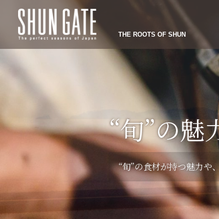
THE ROOTS OF SHUN
小さなま
限りある
“旬”を
“旬”の魅
｢贈り物
“旬”を
｢地域の
無駄にし
｢贈り物｣に込められた＜
思わず足を運び、味わい
“旬”の食材が持つ魅力や
食に対する想いを持つ方
のできる
「贈り物」を紹
まだたくさんの人には知
『THINK&EAT』は
てきた
SHUN GATE