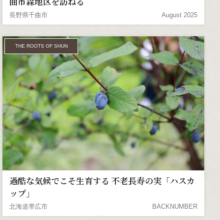
曲市森地区を訪ねる
長野県千曲市
August 2025
THE ROOTS OF SHUN
過酷な気候でこそ生育する 不老長寿の実「ハスカ
ップ」
北海道帯広市
BACKNUMBER