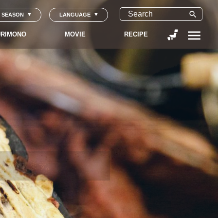
search
SEASON
LANGUAGE
menu
RIMONO
MOVIE
RECIPE
伝える。
へ。
と
日本の食文化を感じること
ます。
を紹介します。
日本全国の“旬”を追い続け
て、その想いを伝えます。
。