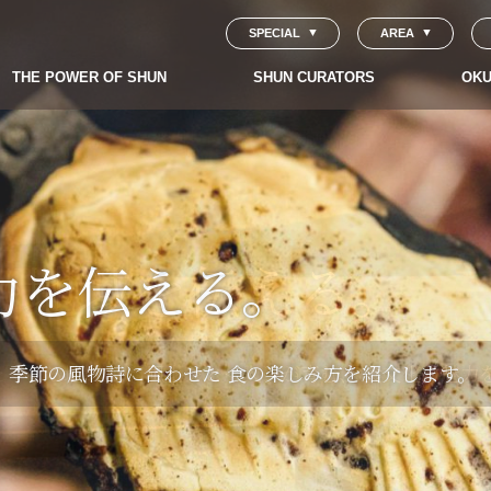
SPECIAL
AREA
THE POWER OF SHUN
SHUN CURATORS
OKU
ちで育まれた
食品を
育む地域を伝える。
力を伝える。
｣に込められた思いを
楽しむ人を伝える。
おくりもの｣をあなた
ないためにできるこ
作り手のこだわり＞や、
＜おもてなしの気持ち＞など、
たくなる地域の
、
々の
季節の風物詩に合わせた
様々な体験や視点を通じて、
＜風土＞と＜人＞が育む、
食の楽しみ方を紹介します。
食文化の魅力を紹介し
食文化の魅力
介します。
られていない、
小さなまちから生まれる美味しいもの。
食品ロスを解決しようとする人や取り組み、
商品を取り上げ
が、とっておきの地域産品と、
そのストーリーを紹介します