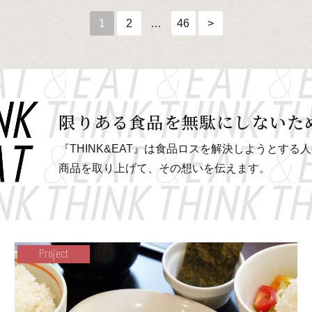
1
2
…
46
>
限りある食品を
無駄にしないた
『THINK&EAT』は食品ロスを解決しようとする
商品を取り上げて、その想いを伝えます。
Project