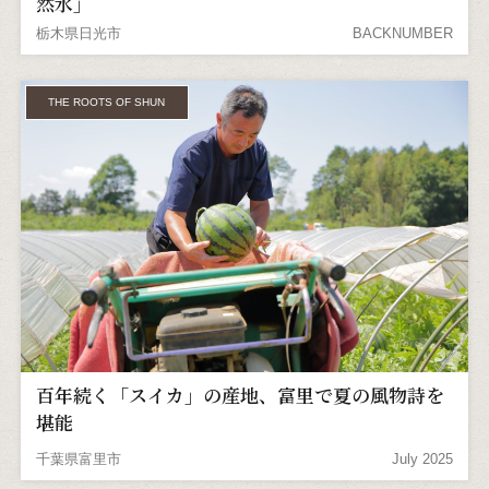
然氷」
栃木県日光市
BACKNUMBER
THE ROOTS OF SHUN
百年続く「スイカ」の産地、富里で夏の風物詩を
堪能
千葉県富里市
July 2025