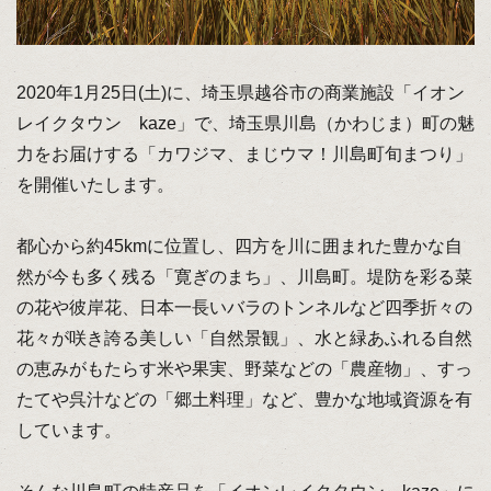
2020年1月25日(土)に、埼玉県越谷市の商業施設「イオン
レイクタウン kaze」で、埼玉県川島（かわじま）町の魅
力をお届けする「カワジマ、まじウマ！川島町旬まつり」
を開催いたします。
都心から約45kmに位置し、四方を川に囲まれた豊かな自
然が今も多く残る「寛ぎのまち」、川島町。堤防を彩る菜
の花や彼岸花、日本一長いバラのトンネルなど四季折々の
花々が咲き誇る美しい「自然景観」、水と緑あふれる自然
の恵みがもたらす米や果実、野菜などの「農産物」、すっ
たてや呉汁などの「郷土料理」など、豊かな地域資源を有
しています。