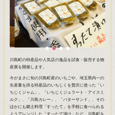
川島町の特産品や人気店の逸品を試食・販売する物
産展を開催します。
今がまさに旬の川島町産のいちごや、埼玉県内一の
生産量を誇る特産品のいちじくを贅沢に使った「い
ちじくジャム」、「いちじくジェラート・アイスミ
ルク」、「川島カレー」、「バターサンド」、その
ほかにも郷土料理「すったて」を手軽に食べられる
ようアレンジした「すったて漬け」など、川島町を