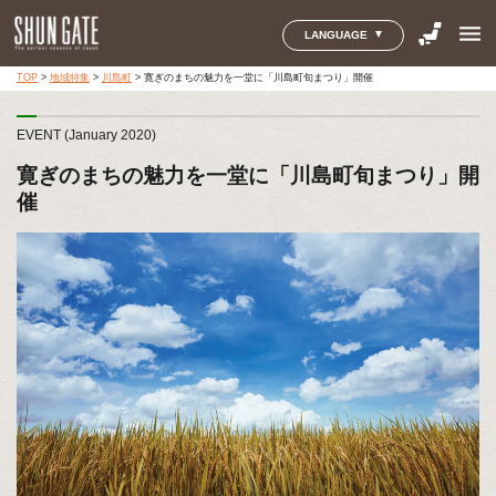
menu
LANGUAGE
TOP
>
地域特集
>
川島町
>
寛ぎのまちの魅力を一堂に「川島町旬まつり」開催
EVENT (January 2020)
寛ぎのまちの魅力を一堂に「川島町旬まつり」開
催