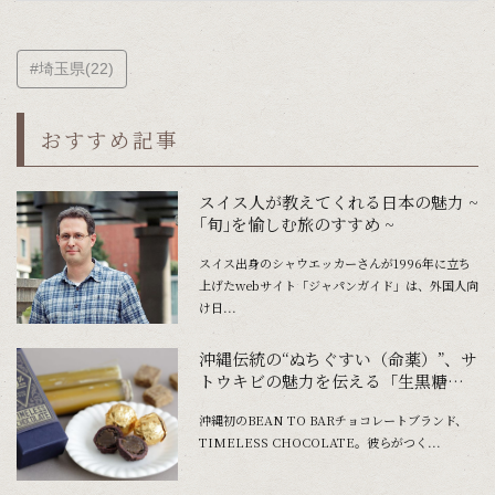
#埼玉県(22)
おすすめ記事
スイス人が教えてくれる日本の魅力 ~
｢旬｣を愉しむ旅のすすめ ~
スイス出身のシャウエッカーさんが1996年に立ち
上げたwebサイト「ジャパンガイド」は、外国人向
け日...
沖縄伝統の“ぬちぐすい（命薬）”、サ
トウキビの魅力を伝える「生黒糖ボ
ンボンショコラ」
沖縄初のBEAN TO BARチョコレートブランド、
TIMELESS CHOCOLATE。彼らがつく...