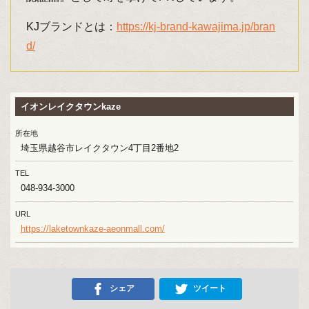
KJブランドとは：
https://kj-brand-kawajima.jp/bran
d/
イオンレイクタウンkaze
所在地
埼玉県越谷市レイクタウン4丁目2番地2
TEL
048-934-3000
URL
https://laketownkaze-aeonmall.com/
シェア
ツイート