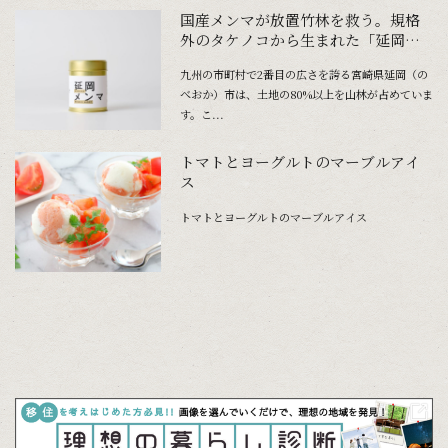
国産メンマが放置竹林を救う。規格
外のタケノコから生まれた「延岡メ
ンマ」
九州の市町村で2番目の広さを誇る宮崎県延岡（の
べおか）市は、土地の80%以上を山林が占めていま
す。こ...
トマトとヨーグルトのマーブルアイ
ス
トマトとヨーグルトのマーブルアイス